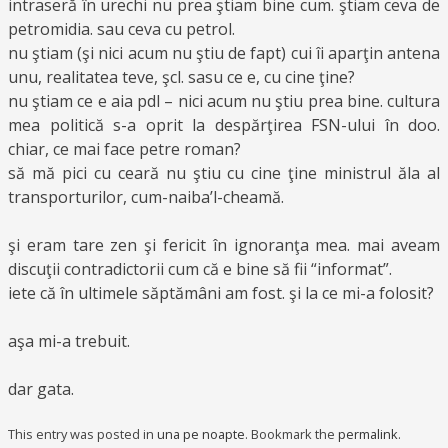
intraseră în urechi nu prea ştiam bine cum. ştiam ceva de
petromidia. sau ceva cu petrol.
nu ştiam (şi nici acum nu ştiu de fapt) cui îi aparţin antena
unu, realitatea teve, şcl. sasu ce e, cu cine ţine?
nu ştiam ce e aia pdl – nici acum nu ştiu prea bine. cultura
mea politică s-a oprit la despărţirea FSN-ului în doo.
chiar, ce mai face petre roman?
să mă pici cu ceară nu ştiu cu cine ţine ministrul ăla al
transporturilor, cum-naiba’l-cheamă.
şi eram tare zen şi fericit în ignoranţa mea. mai aveam
discuţii contradictorii cum că e bine să fii “informat”.
iete că în ultimele săptămâni am fost. şi la ce mi-a folosit?
aşa mi-a trebuit.
dar gata.
This entry was posted in
una pe noapte
. Bookmark the
permalink
.