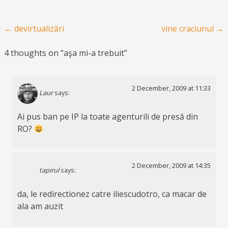
Post navigation
←
devirtualizări
vine craciunul
→
4 thoughts on “
aşa mi-a trebuit
”
2 December, 2009 at 11:33
Laur
says:
Ai pus ban pe IP la toate agenturili de presă din
RO?
2 December, 2009 at 14:35
tapirul
says:
da, le redirectionez catre iliescudotro, ca macar de
ala am auzit