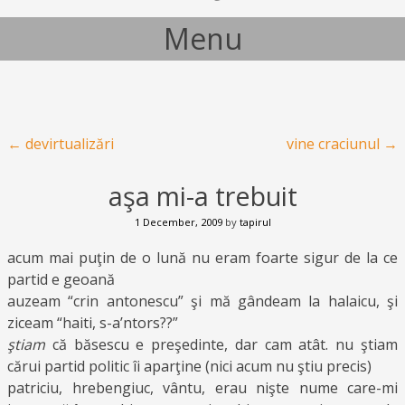
Menu
Skip to content
Post navigation
←
devirtualizări
vine craciunul
→
aşa mi-a trebuit
1 December, 2009
by
tapirul
acum mai puţin de o lună nu eram foarte sigur de la ce
partid e geoană
auzeam “crin antonescu” şi mă gândeam la halaicu, şi
ziceam “haiti, s-a’ntors??”
ştiam
că băsescu e preşedinte, dar cam atât. nu ştiam
cărui partid politic îi aparţine (nici acum nu ştiu precis)
patriciu, hrebengiuc, vântu, erau nişte nume care-mi