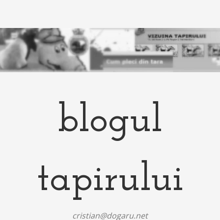
blogul
tapirului
cristian@dogaru.net