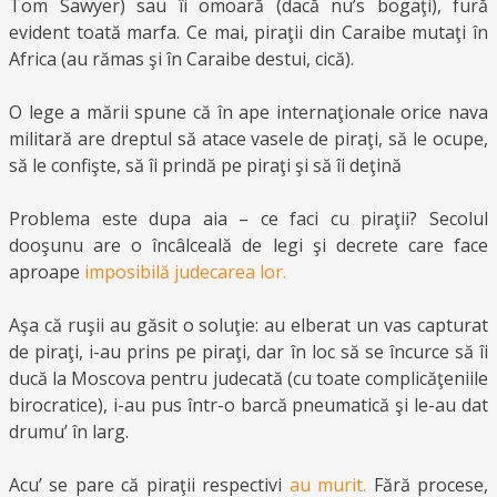
Tom Sawyer) sau îi omoară (dacă nu’s bogaţi), fură
evident toată marfa. Ce mai, piraţii din Caraibe mutaţi în
Africa (au rămas şi în Caraibe destui, cică).
O lege a mării spune că în ape internaţionale orice nava
militară are dreptul să atace vasele de piraţi, să le ocupe,
să le confişte, să îi prindă pe piraţi şi să îi deţină
Problema este dupa aia – ce faci cu piraţii? Secolul
dooşunu are o încâlceală de legi şi decrete care face
aproape
imposibilă judecarea lor.
Aşa că ruşii au găsit o soluţie: au elberat un vas capturat
de piraţi, i-au prins pe piraţi, dar în loc să se încurce să îi
ducă la Moscova pentru judecată (cu toate complicăţeniile
birocratice), i-au pus într-o barcă pneumatică şi le-au dat
drumu’ în larg.
Acu’ se pare că piraţii respectivi
au murit.
Fără procese,