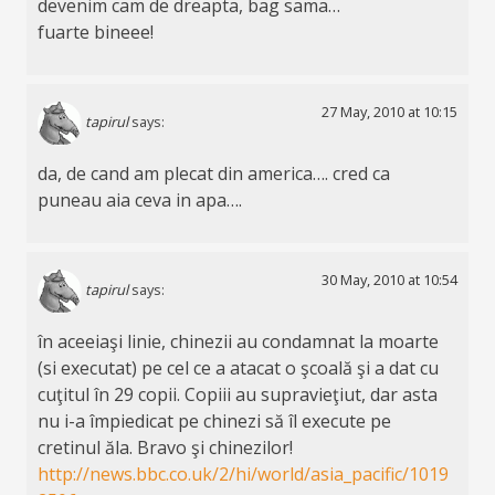
devenim cam de dreapta, bag sama…
fuarte bineee!
27 May, 2010 at 10:15
tapirul
says:
da, de cand am plecat din america…. cred ca
puneau aia ceva in apa….
30 May, 2010 at 10:54
tapirul
says:
în aceeiaşi linie, chinezii au condamnat la moarte
(si executat) pe cel ce a atacat o şcoală şi a dat cu
cuţitul în 29 copii. Copiii au supravieţiut, dar asta
nu i-a împiedicat pe chinezi să îl execute pe
cretinul ăla. Bravo şi chinezilor!
http://news.bbc.co.uk/2/hi/world/asia_pacific/1019