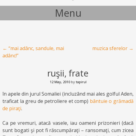
Menu
Skip to content
Post navigation
←
“mai adânc, sandule, mai
muzica sferelor
→
adânc!”
ruşii, frate
12 May, 2010
by
tapirul
în apele din jurul Somaliei (incluzând mai ales golful Aden,
traficat la greu de petroliere et comp)
bântuie o grămadă
de piraţi
.
Ca pe vremuri, atacă vasele, iau oameni prizonieri (dacă
sunt bogati şi pot fi răscumpăraţi – ransomaţi, cum zicea