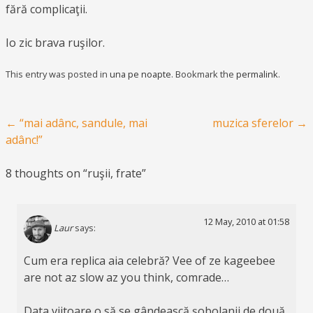
fără complicaţii.
Io zic brava ruşilor.
This entry was posted in
una pe noapte
. Bookmark the
permalink
.
Post navigation
←
“mai adânc, sandule, mai
muzica sferelor
→
adânc!”
8 thoughts on “
ruşii, frate
”
12 May, 2010 at 01:58
Laur
says:
Cum era replica aia celebră? Vee of ze kageebee
are not az slow az you think, comrade…
Data viitoare o să se gândească șobolanii de două