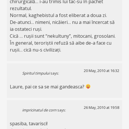
chirurgicală… i-au trimis lui tac-su în pachet
rezultatul.
Normal, kaghebistul a fost eliberat a doua zi.
De-atunci… nimeni, nicăieri… nu a mai încercat să
ia ostateci ruși.
Cică … rușii sunt “nekultuny”, mitocani, grosolani.
În general, teroriștii refuză să aibe de-a face cu
rușii… cică nu-s civilizați.
20 May, 2010 at 16:32
Spiritul timpului
says:
Laure, pai ce sa se mai gandeasca?
26 May, 2010 at 19:58
impricinatul de corn
says:
spasiba, tavarisci!