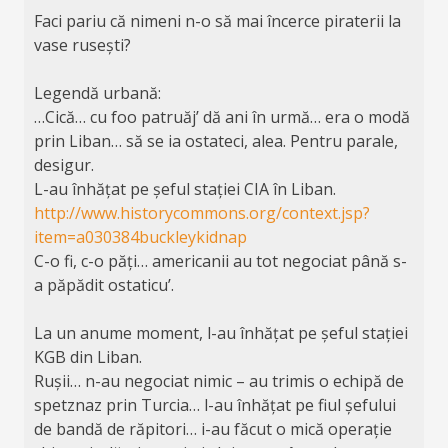
Faci pariu că nimeni n-o să mai încerce piraterii la
vase rusești?
Legendă urbană:
…Cică… cu foo patruăj’ dă ani în urmă… era o modă
prin Liban… să se ia ostateci, alea. Pentru parale,
desigur.
L-au înhățat pe șeful stației CIA în Liban.
http://www.historycommons.org/context.jsp?
item=a030384buckleykidnap
C-o fi, c-o păți… americanii au tot negociat până s-
a păpădit ostaticu’.
La un anume moment, l-au înhățat pe șeful stației
KGB din Liban.
Rușii… n-au negociat nimic – au trimis o echipă de
spetznaz prin Turcia… l-au înhățat pe fiul șefului
de bandă de răpitori… i-au făcut o mică operație