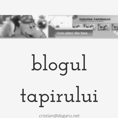
blogul
tapirului
cristian@dogaru.net