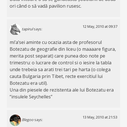
ori când o să vadă pavilion rusesc.
12 May, 2010 at 09:37
tapirul
says:
mi’a’sei aminte cu ocazia asta de profesorul
Botezatu de geografie din liceu (o maaaare figura,
merita post separat) care punea doo note pe
trimestru: o lucrare de control si o iesire la tabla
unde trebeia sa arati trei tari pe harta (o colega
cauta Bulgaria prin Tibet, recte exercitiul lui
Botezatu era util).
Una din piesele de rezistenta ale lui Botezatu era
“insulele Seychelles”
13 May, 2010 at 21:53
Blegoo
says: