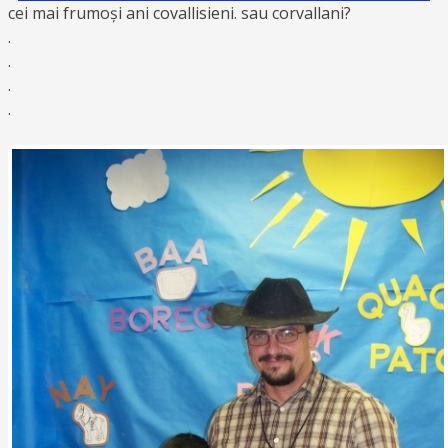
cei mai frumoși ani covallisieni. sau corvallani?
.
.
.
.