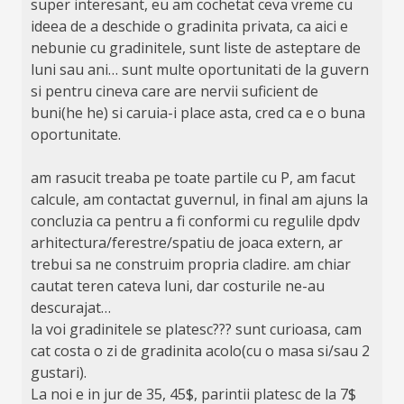
super interesant, eu am cochetat ceva vreme cu
ideea de a deschide o gradinita privata, ca aici e
nebunie cu gradinitele, sunt liste de asteptare de
luni sau ani… sunt multe oportunitati de la guvern
si pentru cineva care are nervii suficient de
buni(he he) si caruia-i place asta, cred ca e o buna
oportunitate.
am rasucit treaba pe toate partile cu P, am facut
calcule, am contactat guvernul, in final am ajuns la
concluzia ca pentru a fi conformi cu regulile dpdv
arhitectura/ferestre/spatiu de joaca extern, ar
trebui sa ne construim propria cladire. am chiar
cautat teren cateva luni, dar costurile ne-au
descurajat…
la voi gradinitele se platesc??? sunt curioasa, cam
cat costa o zi de gradinita acolo(cu o masa si/sau 2
gustari).
La noi e in jur de 35, 45$, parintii platesc de la 7$