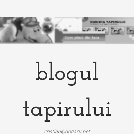
blogul
tapirului
cristian@dogaru.net