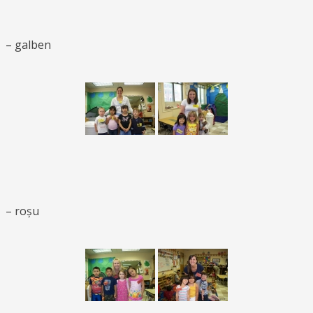
– galben
– roșu