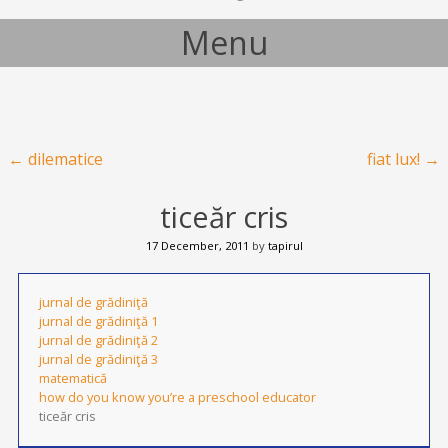
Menu
Skip to content
Post navigation
←
dilematice
fiat lux!
→
ticeăr cris
17 December, 2011
by
tapirul
jurnal de grădiniţă
jurnal de grădiniţă 1
jurnal de grădiniţă 2
jurnal de grădiniţă 3
matematică
how do you know you’re a preschool educator
ticeăr cris