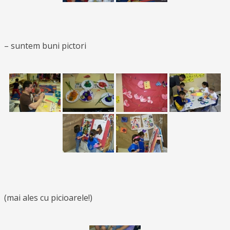
– suntem buni pictori
(mai ales cu picioarele!)