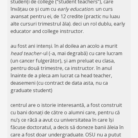
studenți de college (“student teachers”), care
învățau ce și cum cu
early education
. un curs
avansat pentru ei, de 12 credite (practic nu luau
alte cursuri trimestrul ăla). deci un rol dublu, early
educator and college instructor.
au fost ani intenși. în al doilea an acolo a murit
head teacher
-ul (-a, mai degrabă) cu care lucram
(un cancer fulgerător), și am preluat eu clasa,
pentru două trimestre, ca instructor. în anul
înainte de a pleca am lucrat ca head teacher,
deasemeni (cu contract de data asta, nu ca
graduate student)
centrul are o istorie interesantă, a fost construit
cu bani donați de către o alumni care, pentru că
nu’ș ce râcă a avut cu universitatea în care își
făcuse doctoratul, a decis să doneze banii ăleia în
care a fost doar undergraduate. OSU nu a putut