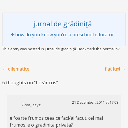
jurnal de grădiniţă
how do you know you’re a preschool educator
This entry was posted in
jurnal de grădiniţă
. Bookmark the
permalink
.
Post navigation
←
dilematice
fiat lux!
→
6 thoughts on “
ticeăr cris
”
21 December, 2011 at 17:08
Cora_
says:
e foarte frumos ceea ce faci/ai facut. cel mai
frumos. e o gradinita privata?