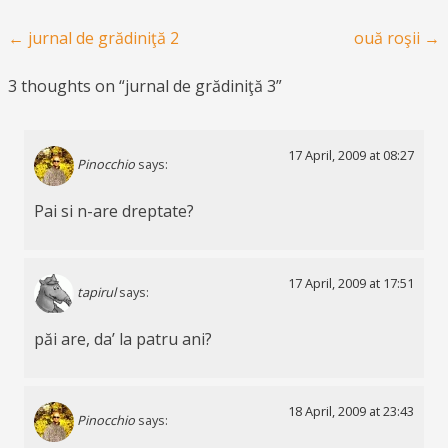
Post navigation
←
jurnal de grădiniţă 2
ouă roşii
→
3 thoughts on “
jurnal de grădiniţă 3
”
17 April, 2009 at 08:27
Pinocchio
says:
Pai si n-are dreptate?
17 April, 2009 at 17:51
tapirul
says:
păi are, da’ la patru ani?
18 April, 2009 at 23:43
Pinocchio
says: