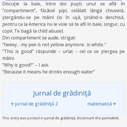
Discuţie la baie, între doi puşti; unul se află în
“compartiment”, făcând pipi, celălalt lângă chiuvetă,
ştergându-se pe mâini (io în uşă, ţinând-o deschisă,
pentru ca la America nu ie voie să te afli în baie, singur, cu
copii. Te bagă la child abuse).
Din compartiment se aude, strigat:
“heeey… my pee is not yellow anymore.. is white..”
“This is good” răspunde – urlat – cel ce se ştergea pe
mâini.
“Why is good?” – I ask.
“Because it means he drinks enough water”
jurnal de grădiniţă
jurnal de grădiniţă 2
matematică
This entry was posted in
jurnal de grădiniţă
. Bookmark the
permalink
.