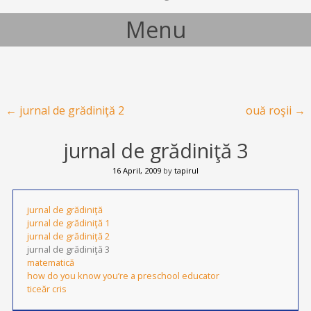
Menu
Skip to content
Post navigation
←
jurnal de grădiniţă 2
ouă roşii
→
jurnal de grădiniţă 3
16 April, 2009
by
tapirul
jurnal de grădiniţă
jurnal de grădiniţă 1
jurnal de grădiniţă 2
jurnal de grădiniţă 3
matematică
how do you know you’re a preschool educator
ticeăr cris