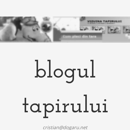
blogul
tapirului
cristian@dogaru.net