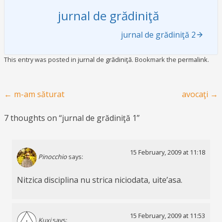
jurnal de grădiniţă
jurnal de grădiniţă 2
This entry was posted in
jurnal de grădiniţă
. Bookmark the
permalink
.
Post navigation
←
m-am săturat
avocaţi
→
7 thoughts on “
jurnal de grădiniţă 1
”
15 February, 2009 at 11:18
Pinocchio
says:
Nitzica disciplina nu strica niciodata, uite’asa.
15 February, 2009 at 11:53
Kuxi
says: