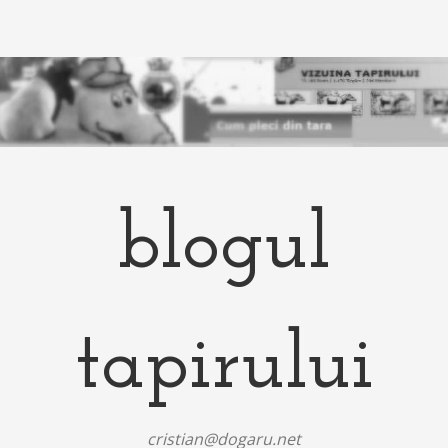
blogul
tapirului
cristian@dogaru.net