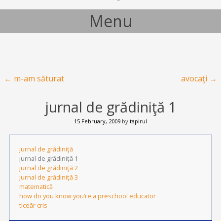
Menu
Skip to content
Post navigation
←
m-am săturat
avocaţi
→
jurnal de grădiniţă 1
15 February, 2009
by
tapirul
jurnal de grădiniţă
jurnal de grădiniţă 1
jurnal de grădiniţă 2
jurnal de grădiniţă 3
matematică
how do you know you’re a preschool educator
ticeăr cris