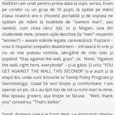
Alaltă’eri am urlat pentru prima data la copii, serios. Eram
pe coridor cu un grup de 10 puşti, la spălat pe mâini
(clasa noastră are o chiuvetă portabilă şi de vopsea ne
spălam pe mâini la toaletele de “oameni mari”, sau
taoletă, cum zicea văru’ Iţă). Io şi Megan, una din
studentele mele, ţineam uşile deschise (la “men” respectiv
“women”) – aveam mâinile legate, carevasăzică. Puştanii –
vreo 6 hispanici simpatici dealminteri – intraseră în vrie şi
nu se mai puteau contola, alergând de colo colo şi
ţopăind. “Stay against the wall, guys”, zic. Nimic. “Against
the wall, right here, everybody!” – ţi-ai găsit. Şi urlu: “YOU
GET AGAINST THE WALL THIS SECOND!!” (s-a auzit şi la
etajul doi, unde sunt birourile lu’ Family Policy Program şi
Gerontology). Uaaa! Să vezi linişte şi comformare. I-am
speriat un pic, că s-au lipit toţi de zid cu ochii mari la mine.
Mai lipseau greierii, aşa linişte se făcuse. “Well, thank
you” conced eu. “That’s better”.
Sandi, doamna care e la front desk, i-a mărturisit ulterior