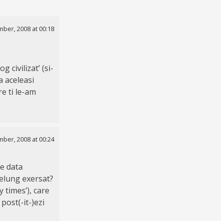
ber, 2008 at 00:18
 civilizat’ (si-
a aceleasi
e ti le-am
ber, 2008 at 00:24
de data
delung exersat?
y times’), care
post(-it-)ezi