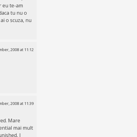
r eu te-am
daca tu nu o
 ai o scuza, nu
ber, 2008 at 11:12
ber, 2008 at 11:39
red. Mare
tential mai mult
unished, I