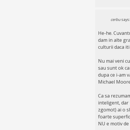
cerbu
says:
He-he. Cuvantul
dam in alte gra
culturii daca i
Nu mai veni cu 
sau sunt ok ca
dupa ce i-am v
Michael Moore.
Ca sa rezumam,
inteligent, dar 
zgomot) ai o slu
foarte superfic
NU e motiv de l