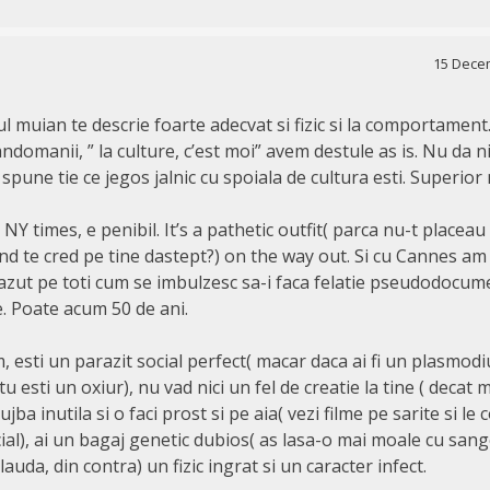
15 Decem
 muian te descrie foarte adecvat si fizic si la comportament
ndomanii, ” la culture, c’est moi” avem destule as is. Nu da 
ti spune tie ce jegos jalnic cu spoiala de cultura esti. Superior
NY times, e penibil. It’s a pathetic outfit( parca nu-t placeau
nd te cred pe tine dastept?) on the way out. Si cu Cannes am 
azut pe toti cum se imbulzesc sa-i faca felatie pseudodocume
 Poate acum 50 de ani.
 esti un parazit social perfect( macar daca ai fi un plasmod
tu esti un oxiur), nu vad nici un fel de creatie la tine ( decat m
jba inutila si o faci prost si pe aia( vezi filme pe sarite si le
ial), ai un bagaj genetic dubios( as lasa-o mai moale cu sang
auda, din contra) un fizic ingrat si un caracter infect.