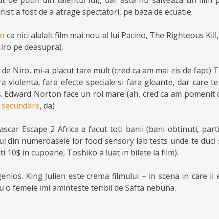
ut de putin din talentul lui), dar asta nu salveaza un film 
ist a fost de a atrage spectatori, pe baza de ecuatie.
an
ca nici alalalt film mai nou al lui Pacino, The Righteous Kill
 Niro pe deasupra).
e Niro, mi-a placut tare mult (cred ca am mai zis de fapt) 
ra violenta, fara efecte speciale si fara gloante, dar care te 
. Edward Norton face un rol mare (ah, cred ca am pomenit d
i secundare
, da)
car Escape 2 Africa a facut toti banii (bani obtinuti, parti
 din numeroasele lor food sensory lab tests unde te duci si
ti 10$ in cupoane, Toshiko a luat in bilete la film).
ngenios. King Julien este crema filmului – in scena in care ii
 o femeie imi aminteste teribil de Safta nebuna.