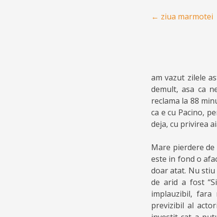
Post navigation
←
ziua marmotei
am vazut zilele a
demult, asa ca n
reclama la 88 minu
ca e cu Pacino, p
deja, cu privirea a
Mare pierdere de 
este in fond o afac
doar atat. Nu stiu
de arid a fost “S
implauzibil, fara
previzibil al acto