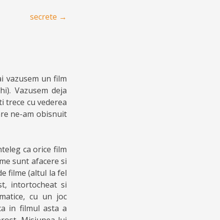
secrete
→
ai vazusem un film
hi). Vazusem deja
ti trece cu vederea
are ne-am obisnuit
eleg ca orice film
ilme sunt afacere si
e filme (altul la fel
, intortocheat si
ematice, cu un joc
ca in filmul asta a