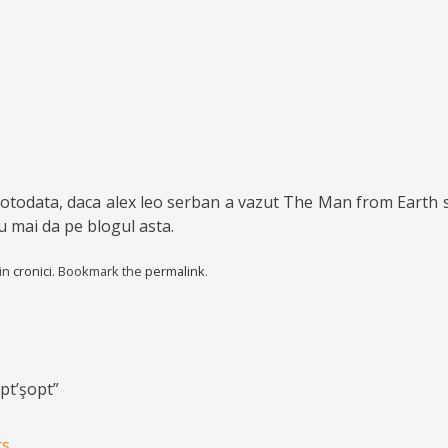
totodata, daca alex leo serban a vazut The Man from Earth si
u mai da pe blogul asta.
 in
cronici
. Bookmark the
permalink
.
pt’şopt
”
ion
ts