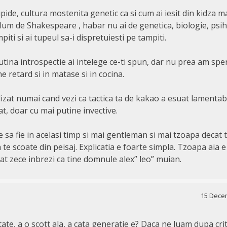
tupide, cultura mostenita genetic ca si cum ai iesit din kidza m
olum de Shakespeare , habar nu ai de genetica, biologie, psih
piti si ai tupeul sa-i dispretuiesti pe tampiti.
tina introspectie ai intelege ce-ti spun, dar nu prea am sper
 retard si in matase si in cocina.
ilizat numai cand vezi ca tactica ta de kakao a esuat lamentabil
izat, doar cu mai putine invective.
sa fie in acelasi timp si mai gentleman si mai tzoapa decat ti
te scoate din peisaj. Explicatia e foarte simpla. Tzoapa aia e
at zece inbrezi ca tine domnule alex” leo” muian.
15 Decem
tate, a o scott ala, a cata generatie e? Daca ne luam dupa crite