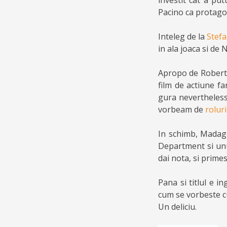
investit cat a put
Pacino ca protagon
Inteleg de la
Stef
in ala joaca si de
Apropo de Robert d
film de actiune fa
gura nevertheless
vorbeam de
rolur
In schimb, Madagas
Department si unul
dai nota, si primes
Pana si titlul e i
cum se vorbeste cu
Un deliciu.