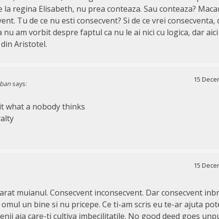
e la regina Elisabeth, nu prea conteaza. Sau conteaza? Maca
ent. Tu de ce nu esti consecvent? Si de ce vrei consecventa, 
a nu am vorbit despre faptul ca nu le ai nici cu logica, dar aici
din Aristotel.
15 Decem
rban
says:
hit what a nobody thinks
alty
15 Decem
arat muianul. Consecvent inconsecvent. Dar consecvent inb
e omul un bine si nu pricepe. Ce ti-am scris eu te-ar ajuta po
tenii aia care-ti cultiva imbecilitatile. No good deed goes unp