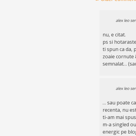
alex leo se
nu, e citat.
ps si hotaraste-
ti spun ca da, 
zoaie cornute 
semnalat… (sau
alex leo se
… sau poate ca
recenta, nu est
ti-am mai spus: 
m-a singled out
energic pe blo