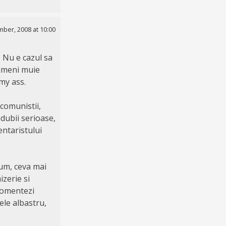
ber, 2008 at 10:00
. Nu e cazul sa
nimeni muie
 my ass.
 comunistii,
dubii serioase,
ntaristului
ium, ceva mai
izerie si
 comentezi
ele albastru,