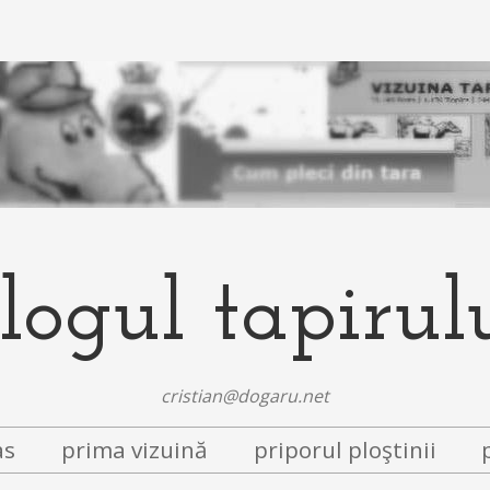
logul tapirul
cristian@dogaru.net
as
prima vizuină
priporul ploştinii