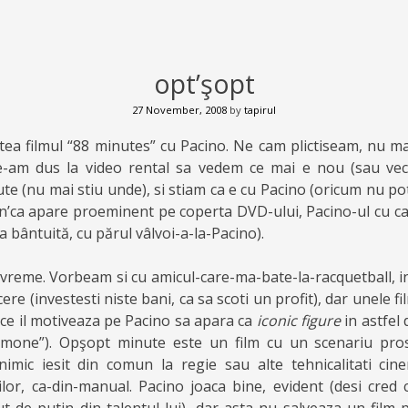
opt’şopt
27 November, 2008
by
tapirul
stea filmul “88 minutes” cu Pacino. Ne cam plictiseam, nu m
e-am dus la video rental sa vedem ce mai e nou (sau vec
te (nu mai stiu unde), si stiam ca e cu Pacino (oricum nu po
en’ca apare proeminent pe coperta DVD-ului, Pacino-ul cu c
ia bântuită, cu părul vâlvoi-a-la-Pacino).
vreme. Vorbeam si cu amicul-care-ma-bate-la-racquetball, int
ere (investesti niste bani, ca sa scoti un profit), dar unele f
 ce il motiveaza pe Pacino sa apara ca
iconic figure
in astfel d
imone”). Opşopt minute este un film cu un scenariu prost
 nimic iesit din comun la regie sau alte tehnicalitati cin
rilor, ca-din-manual. Pacino joaca bine, evident (desi cred 