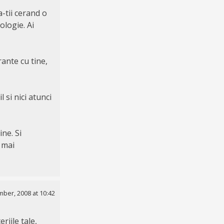
a-tii cerand o
ologie. Ai
ante cu tine,
 si nici atunci
ne. Si
 mai
ber, 2008 at 10:42
riile tale,