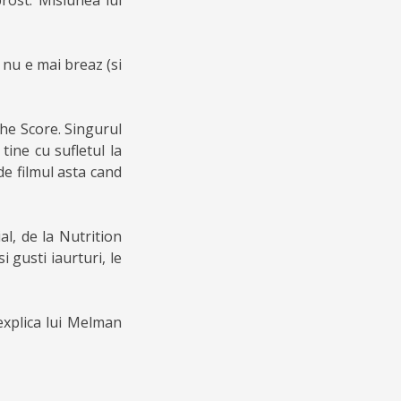
prost. Misiunea lui
, nu e mai breaz (si
The Score. Singurul
tine cu sufletul la
e filmul asta cand
al, de la Nutrition
 gusti iaurturi, le
 explica lui Melman