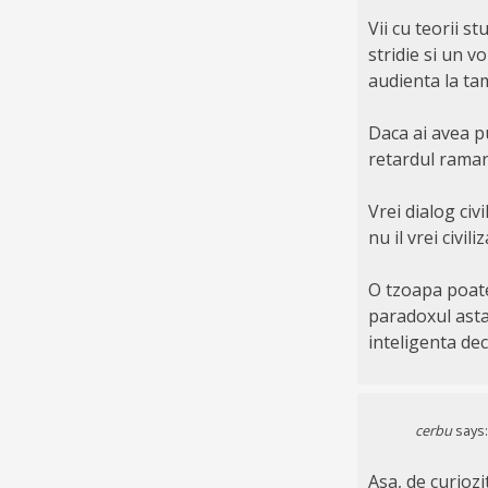
Vii cu teorii s
stridie si un v
audienta la tam
Daca ai avea pu
retardul ramane
Vrei dialog civ
nu il vrei civil
O tzoapa poate 
paradoxul asta 
inteligenta dec
cerbu
says:
Asa, de curiozi