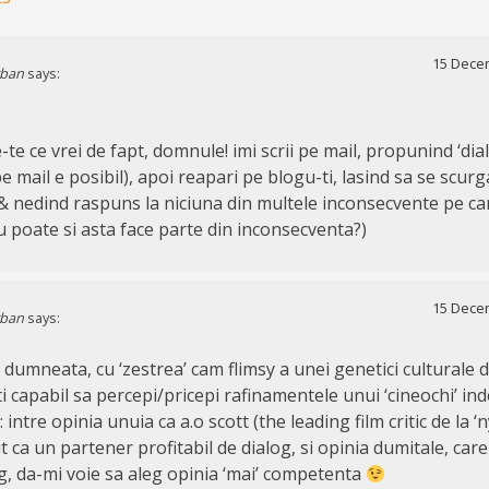
15 Decem
rban
says:
te ce vrei de fapt, domnule! imi scrii pe mail, propunind ‘dialog
pe mail e posibil), apoi reapari pe blogu-ti, lasind sa se scurg
& nedind raspuns la niciuna din multele inconsecvente pe car
 poate si asta face parte din inconsecventa?)
15 Decem
rban
says:
 dumneata, cu ‘zestrea’ cam flimsy a unei genetici culturale 
i capabil sa percepi/pricepi rafinamentele unui ‘cineochi’ in
intre opinia unuia ca a.o scott (the leading film critic de la ‘n
 ca un partener profitabil de dialog, si opinia dumitale, care 
g, da-mi voie sa aleg opinia ‘mai’ competenta