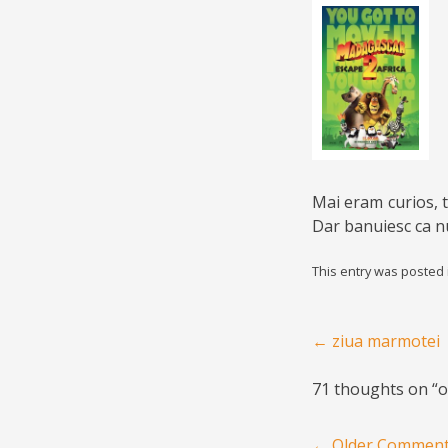
Mai eram curios, 
Dar banuiesc ca n
This entry was posted
Post navigation
←
ziua marmotei
71 thoughts on “
o
Comment navigat
← Older Commen