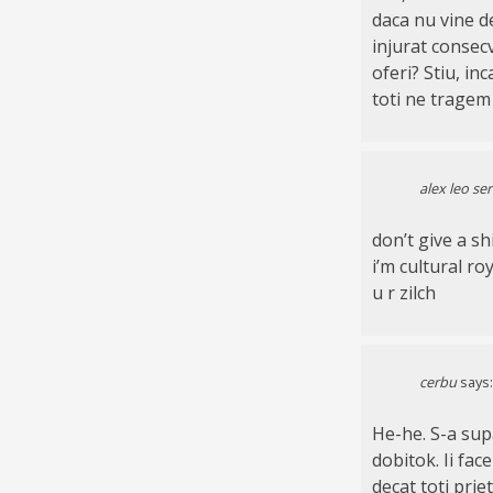
daca nu vine d
injurat consecv
oferi? Stiu, inc
toti ne tragem 
alex leo se
don’t give a s
i’m cultural roy
u r zilch
cerbu
says:
He-he. S-a sup
dobitok. Ii fac
decat toti prie