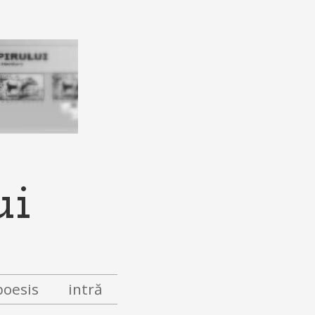
ui
poesis
intră