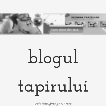
blogul
tapirului
cristian@dogaru.net