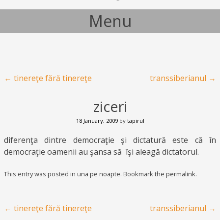
Menu
Skip to content
Post navigation
←
tinereţe fără tinereţe
transsiberianul
→
ziceri
18 January, 2009
by
tapirul
diferenţa dintre democraţie şi dictatură este că în
democraţie oamenii au şansa să îşi aleagă dictatorul.
This entry was posted in
una pe noapte
. Bookmark the
permalink
.
Post navigation
←
tinereţe fără tinereţe
transsiberianul
→