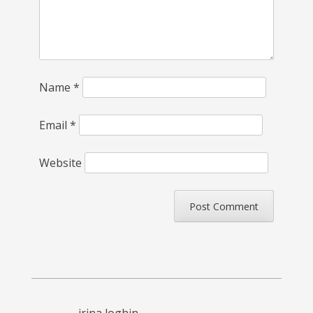
Name
*
Email
*
Website
irina loghin