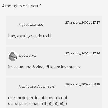
4 thoughts on “
ziceri
”
27 January, 2009 at 17:17
impricinatul
says:
bah, asta-i grea de tot!!!!
27 January, 2009 at 17:26
tapirul
says:
îmi asum toată vina, că io am inventat-o.
29 January, 2009 at 08:18
impricinatul de corn
says:
extrem de pertinenta pentru noi…
dar si pentru nemti!!!! :))))))))))))))))