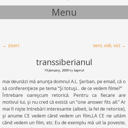
Menu
Skip to content
Post navigation
←
ziceri
veni, vidi, vici
→
transsiberianul
19 January, 2009
by
tapirul
mai deunăzi mă anunţa domnul A.L. Şerban, pe email, că o
să conferenţieze pe tema “Şi totuşi… de ce vedem filme?”
Întrebare oareşcum retorică. Pentru ca fiecare are
motivul lui, şi nu cred că există un “one answer fits all.” Ar
mai fi nişte întrebări interesante (albeit, la fel de retorice),
şi anume CE vedem când vedem un film,LA CE ne uităm
când vedem un film, etc. Eu de exemplu mă uit la poveste,