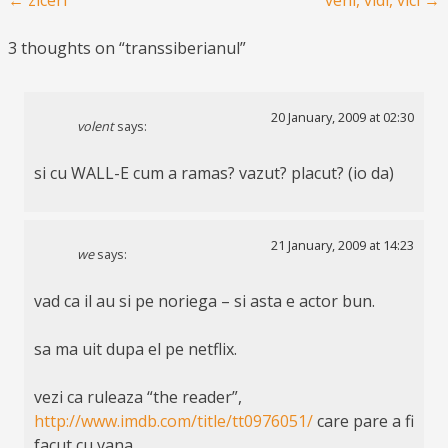
Post navigation
←
ziceri
veni, vidi, vici
→
3 thoughts on “
transsiberianul
”
20 January, 2009 at 02:30
volent
says:
si cu WALL-E cum a ramas? vazut? placut? (io da)
21 January, 2009 at 14:23
we
says:
vad ca il au si pe noriega – si asta e actor bun.
sa ma uit dupa el pe netflix.
vezi ca ruleaza “the reader”,
http://www.imdb.com/title/tt0976051/
care pare a fi
facut cu vana.