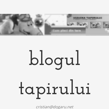
blogul
tapirului
cristian@dogaru.net