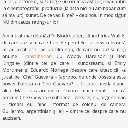
la jocul actorilor, şi la regie (în ordinea asta), şi mai puţin
la cinematografie, producţie (la asta nici nu am habar cum
să mă uit), sunet. De ce văd filme? – depinde. În mod sigur
NU din cauza rating-urilor.
Am intrat mai deunăzi în Blockbuster, să închiriez Wall-E,
de care auzisem ca e bun. Pe peretele cu “new releases”
mi-au picat ochii pe un film nou, de care nu auzisem, şi
anume
Transsiberian
. Cu Woody Harelson şi Ben
Kingsley (dintre cei pe care îi cunoşteam), şi Emily
Mortimer şi Eduardo Noriega (despre care citesc că l-a
jucat pe “Che” Guevara – (apropo, de unde obsesia asta
power-florista cu Che Guevara? – tricouri, medalioane,
alea. Mă contraziceam cu Coiotu’ mai demult cum că
precum Che Guevara e cubanez – zicea el, nu, argentinian
– ziceam eu, fiind informat de colegul de cameră
Guillermo, argentinian şi el) – dintre cei despre care nu
auzisem.