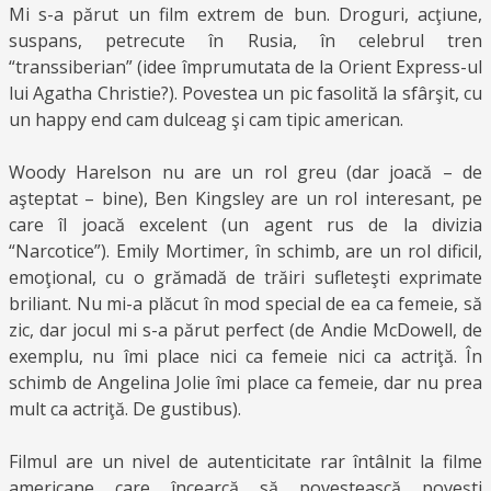
Mi s-a părut un film extrem de bun. Droguri, acţiune,
suspans, petrecute în Rusia, în celebrul tren
“transsiberian” (idee împrumutata de la Orient Express-ul
lui Agatha Christie?). Povestea un pic fasolită la sfârşit, cu
un happy end cam dulceag şi cam tipic american.
Woody Harelson nu are un rol greu (dar joacă – de
aşteptat – bine), Ben Kingsley are un rol interesant, pe
care îl joacă excelent (un agent rus de la divizia
“Narcotice”). Emily Mortimer, în schimb, are un rol dificil,
emoţional, cu o grămadă de trăiri sufleteşti exprimate
briliant. Nu mi-a plăcut în mod special de ea ca femeie, să
zic, dar jocul mi s-a părut perfect (de Andie McDowell, de
exemplu, nu îmi place nici ca femeie nici ca actriţă. În
schimb de Angelina Jolie îmi place ca femeie, dar nu prea
mult ca actriţă. De gustibus).
Filmul are un nivel de autenticitate rar întâlnit la filme
americane care încearcă să povestească poveşti