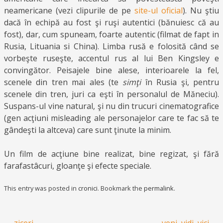
neamericane (vezi clipurile de pe
site-ul oficial
). Nu ştiu
dacă în echipă au fost şi ruşi autentici (bănuiesc că au
fost), dar, cum spuneam, foarte autentic (filmat de fapt in
Rusia, Lituania si China). Limba rusă e folosită când se
vorbeşte ruseşte, accentul rus al lui Ben Kingsley e
convingător. Peisajele bine alese, interioarele la fel,
scenele din tren mai ales (te
simţi
în Rusia şi, pentru
scenele din tren, juri ca eşti în personalul de Măneciu).
Suspans-ul vine natural, şi nu din trucuri cinematografice
(gen acţiuni misleading ale personajelor care te fac să te
gândeşti la altceva) care sunt ţinute la minim.
Un film de acţiune bine realizat, bine regizat, şi fără
farafastâcuri, gloanţe şi efecte speciale.
This entry was posted in
cronici
. Bookmark the
permalink
.