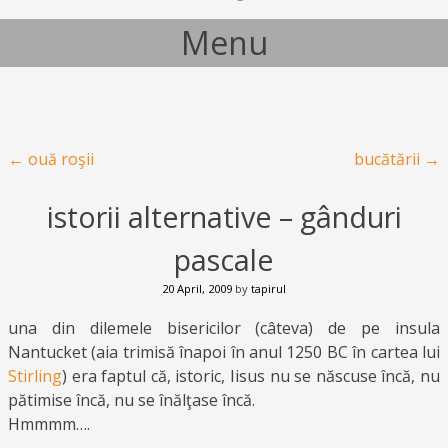
Menu
Skip to content
Post navigation
←
ouă roşii
bucătării
→
istorii alternative – gânduri
pascale
20 April, 2009
by
tapirul
una din dilemele bisericilor (câteva) de pe insula
Nantucket (aia trimisă înapoi în anul 1250 BC în cartea lui
Stirling
) era faptul că, istoric, Iisus nu se născuse încă, nu
pătimise încă, nu se înălţase încă.
Hmmmm….