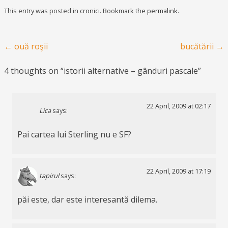
This entry was posted in
cronici
. Bookmark the
permalink
.
Post navigation
←
ouă roşii
bucătării
→
4 thoughts on “
istorii alternative – gânduri pascale
”
22 April, 2009 at 02:17
Lica
says:
Pai cartea lui Sterling nu e SF?
22 April, 2009 at 17:19
tapirul
says:
păi este, dar este interesantă dilema.