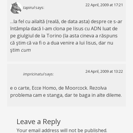
22 April, 2009 at 17:21
tapirul
says:
…la fel cu ailaltă (reală, de data asta) despre ce s-ar
întâmpla dacă l-am clona pe Iisus cu ADN luat de
pe giulgiul de la Torino (la asta cineva a răspuns
că ştim că va fi o a dua venire a lui Iisus, dar nu
ştim
cum
24 April, 2009 at 13:22
impricinatul
says:
e o carte, Ecce Homo, de Moorcock. Rezolva
problema cam e stanga, dar te baga in alte dileme.
Leave a Reply
Your email address will not be published.