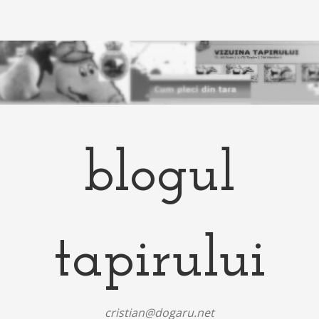
blogul
tapirului
cristian@dogaru.net