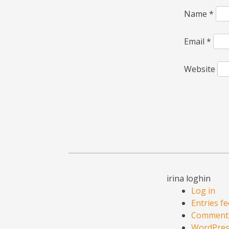
Name
*
Email
*
Website
irina loghin
Log in
Entries f
Comments
WordPres