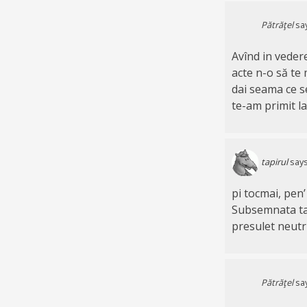
Pătrăţel
sa
Avînd in veder
acte n-o să te m
dai seama ce s
te-am primit la
tapirul
says
pi tocmai, pen’
Subsemnata ta, 
presulet neutr
Pătrăţel
sa