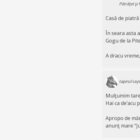
Pătrăţel şi 
Casă de piatră 
În seara asta a
Gogu de la Pite
A dracu vreme,
tapirul
says
Mulţumim tare
Hai ca de’acu 
Apropo de mărit
anunţ mare “Ju