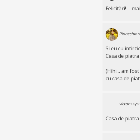
Felicitări! … m
Pinocchio
s
Si eu cu intirz
Casa de piatra 
(Hihi… am fost 
cu casa de pia
victor
says:
Casa de piatra 