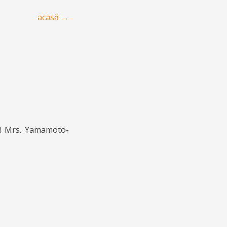
acasă
→
nd Mrs. Yamamoto-