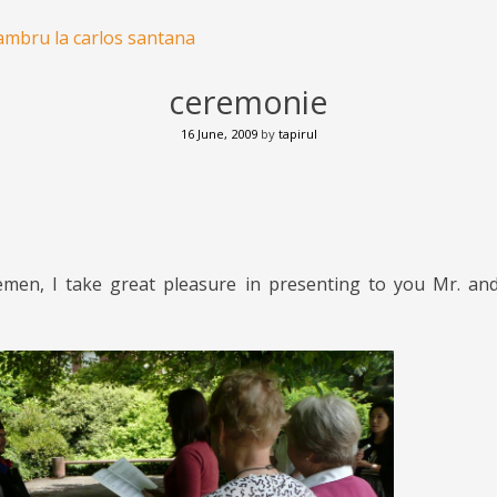
lambru la carlos santana
ceremonie
16 June, 2009
by
tapirul
emen, I take great pleasure in presenting to you Mr. a