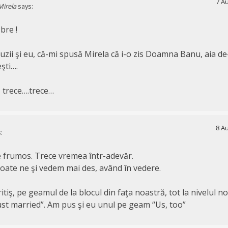
7 Au
Mirela
says:
bre !
uzii şi eu, că-mi spusă Mirela că i-o zis Doamna Banu, aia de-
şti….
 trece….trece…
8 Au
:
 frumos. Trece vremea într-adevăr.
poate ne şi vedem mai des, având în vedere.
iş, pe geamul de la blocul din faţa noastră, tot la nivelul no
st married”. Am pus şi eu unul pe geam “Us, too”