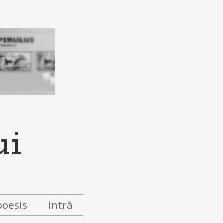
ui
poesis
intră