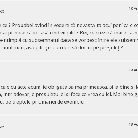
18 Au
ys:
e ce ? Probabel avînd în vedere că nevastă-ta acu’ pen’ că e 
ai primească în casă cînd vii pilit ? Bei, ce crezi că mai e ca-n
e-ntîmplă cu subsemnatul dacă se vorbesc între ele subsem
 sînul meu, aşa pilit şi cu orden să dormi pe preşuleţ ?
18 Au
:
 ca e cu acte acum, ie obligata sa ma primeasca, si la bine si l
intr-adevar, e presuletul ei si face ce vrea cu iel. Mai bine 
u, pe treptele priomariei de exemplu.
18 Au
ys: