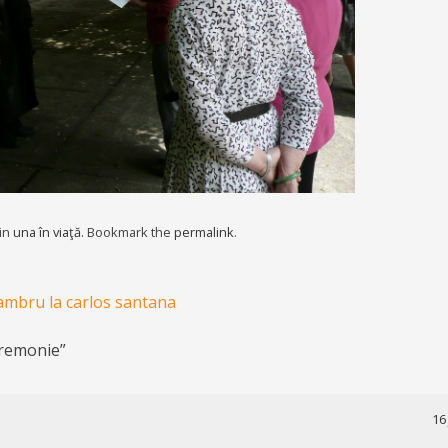
 in
una în viaţă
. Bookmark the
permalink
.
lambru la carlos santana
remonie
”
16