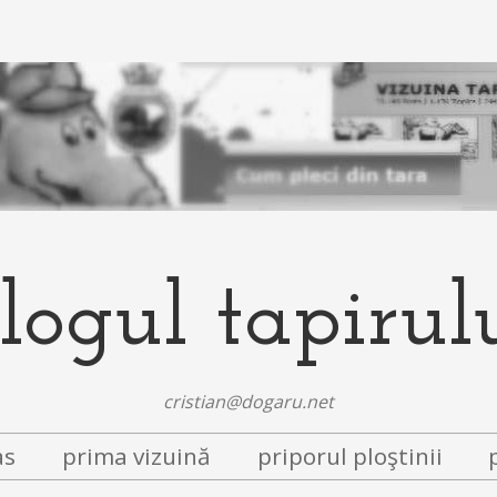
logul tapirul
cristian@dogaru.net
as
prima vizuină
priporul ploştinii