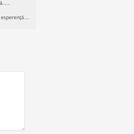
lă…….
n esperenţă…..