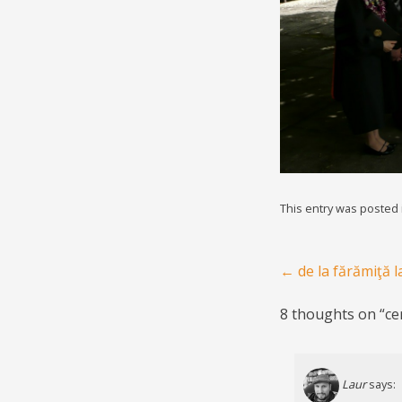
This entry was posted
Post navigation
←
de la fărămiţă 
8 thoughts on “
ce
Laur
says: