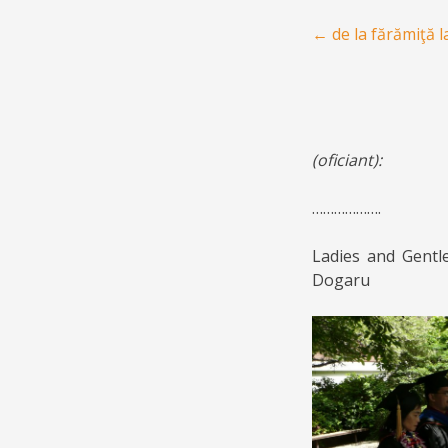
Post navigation
←
de la fărămiţă 
(oficiant):
……………….
Ladies and Gentl
Dogaru