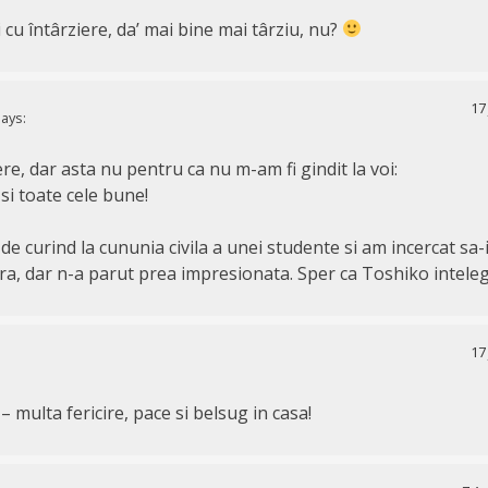
ai cu întârziere, da’ mai bine mai târziu, nu?
17
ays:
iere, dar asta nu pentru ca nu m-am fi gindit la voi:
si toate cele bune!
de curind la cununia civila a unei studente si am incercat sa-
tra, dar n-a parut prea impresionata. Sper ca Toshiko intele
17
– multa fericire, pace si belsug in casa!